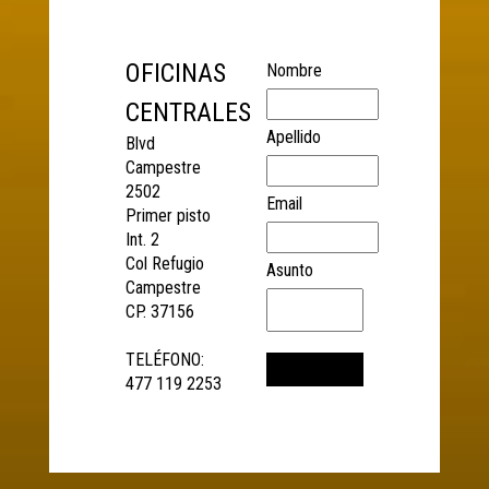
OFICINAS
Nombre
CENTRALES
Apellido
Blvd
Campestre
2502
Email
Primer pisto
Int. 2
Col Refugio
Asunto
Campestre
CP. 37156
TELÉFONO:
477 119 2253